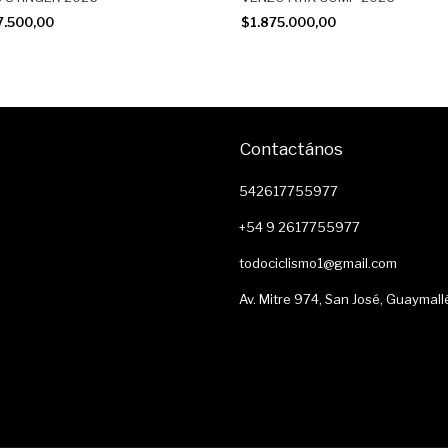
7.500,00
$1.875.000,00
Contactános
542617755977
+54 9 2617755977
todociclismo1@gmail.com
Av. Mitre 974, San José, Guaymall