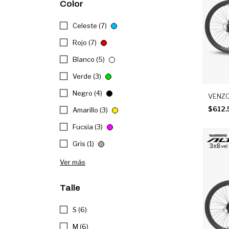
Color
Celeste (7)
Rojo (7)
Blanco (5)
Verde (3)
Negro (4)
VENZO
$612.
Amarillo (3)
Fucsia (3)
Gris (1)
Ver más
Talle
S (6)
M (6)