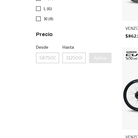
L (6)
Xl (4)
VENZO
Precio
$862.
Desde
Hasta
Aplicar
VENZO